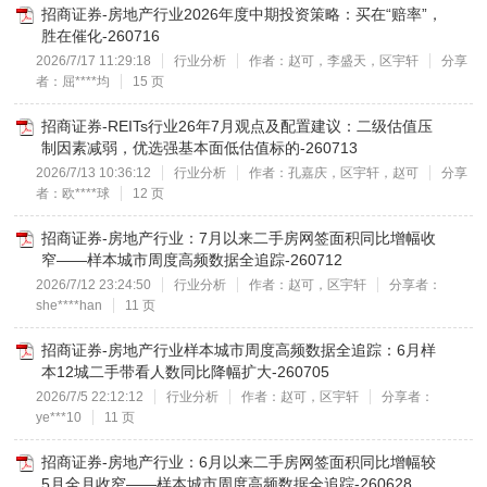
招商证券-房地产行业2026年度中期投资策略：买在“赔率”，
胜在催化-260716
2026/7/17 11:29:18
行业分析
作者：赵可，李盛天，区宇轩
分享
者：屈****均
15 页
招商证券-REITs行业26年7月观点及配置建议：二级估值压
制因素减弱，优选强基本面低估值标的-260713
2026/7/13 10:36:12
行业分析
作者：孔嘉庆，区宇轩，赵可
分享
者：欧****球
12 页
招商证券-房地产行业：7月以来二手房网签面积同比增幅收
窄——样本城市周度高频数据全追踪-260712
2026/7/12 23:24:50
行业分析
作者：赵可，区宇轩
分享者：
she****han
11 页
招商证券-房地产行业样本城市周度高频数据全追踪：6月样
本12城二手带看人数同比降幅扩大-260705
2026/7/5 22:12:12
行业分析
作者：赵可，区宇轩
分享者：
ye***10
11 页
招商证券-房地产行业：6月以来二手房网签面积同比增幅较
5月全月收窄——样本城市周度高频数据全追踪-260628