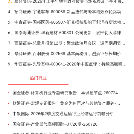
3、
联合资信-2026年上半年地方政府债券市场观察及下半年展望：积极财政政策提质增效，地方债务迈向长效治理-260806
4、
招商证券-宇通客车-600066-新品迭代与降本增效双轮驱动，海外市场放量可期-260805
5、
中泰证券-国邦医药-605507-汇兑损益影响下利润有所扰动，期待底部反转-260805
6、
国泰海通证券-华新建材-600801-公司更新：底部切入菲律宾市场，出海进程加快-260805
7、
西部证券-总量月报第12期：聚焦政治局会议，逆周期调节加力，增量政策可期-260806
8、
华源证券-百润股份-002568-基本面稳健，烈酒业务长期价值亟待体现-260806
9、
华西证券-先导基电-600641-2026年中报点评：持续高额研发投入，离子注入机、半导体材料加速突破-260802
热门行业
国金证券-计算机行业专题研究报告：再谈超节点-260724
财通证券-宏观专题报告：黄金为何再次与其他资产脱钩-260726
中银国际-2026年2季度交通运输行业经济运行前瞻分析：地缘冲突致航运和航空景气度分化，交通基础设施板块总体呈现稳健特征-260724
国金证券-产业景气高频跟踪~07/26期-260726