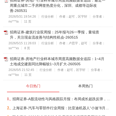
招商证券-房地产行业样本城市周度高频数据全追踪：最近一
周重点城市二手房网签热度分化，深圳、成都等边际改
善-260531
2026/5/31 19:54:26
行业分析
作者：赵可，区宇轩
分享者：
no***la
11 页
招商证券-建筑行业双周报：25年报与26一季报，量缩质
升，关注现金流改善与结构性机会-260515
2026/5/15 11:26:03
行业分析
作者：卢思宇，赵可
分享者：
so***xs
8 页
招商证券-房地产行业样本城市周度高频数据全追踪：1~4月
土地成交建面同比降幅较1~3月扩大-260505
2026/5/5 21:52:45
行业分析
作者：赵可，区宇轩
分享者：
ra***bo
11 页
今日热门
本周热门
1、
招商证券-A股流动性与风格跟踪月报：布局成长超跌反弹，保留部分再平衡配置-260805
2、
上海证券-汽车与零部件行业周报：比亚迪机器人“小迪”8月亮相，“人工智能+”赋能邮政无人机无人车加速落地-260805