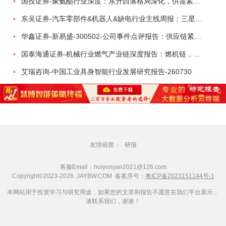
国投证券-聚氨酯行业深度：东升西落格局深化，供需紧平衡驱动盈利修复-260804
东吴证券-汽车零部件&机器人&缺电行业主线周报：三星电子设立RX机器人事业部，GEV披露二季度业绩及扩产计划-260726
华鑫证券-新易盛-300502-公司事件点评报告：供应链紧张逐步缓解，订单交付快速增长-260724
国泰海通证券-机械行业燃气产业链深度报告：燃机链，受益数据中心与能源转型，供需错配下国产厂商迎全球性机遇-260728
艾瑞咨询-中国工业具身智能行业发展研究报告-260730
友情链接：
研报
客服Email：huiyunyan2021@126.com
Copyright©2023-2026 JAYBW.COM 备案序号：
粤ICP备2023151144号-1
本网站用于投资学习与研究用途，如果您的文章和报告不愿意在我们平台展示，
请联系我们，谢谢！