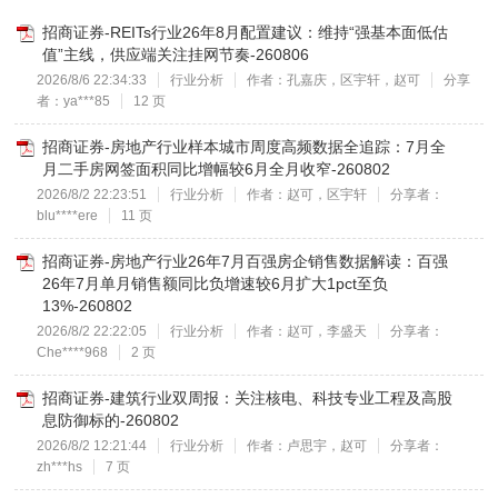
招商证券-REITs行业26年8月配置建议：维持“强基本面低估
值”主线，供应端关注挂网节奏-260806
2026/8/6 22:34:33
行业分析
作者：孔嘉庆，区宇轩，赵可
分享
者：ya***85
12 页
招商证券-房地产行业样本城市周度高频数据全追踪：7月全
月二手房网签面积同比增幅较6月全月收窄-260802
2026/8/2 22:23:51
行业分析
作者：赵可，区宇轩
分享者：
blu****ere
11 页
招商证券-房地产行业26年7月百强房企销售数据解读：百强
26年7月单月销售额同比负增速较6月扩大1pct至负
13%-260802
2026/8/2 22:22:05
行业分析
作者：赵可，李盛天
分享者：
Che****968
2 页
招商证券-建筑行业双周报：关注核电、科技专业工程及高股
息防御标的-260802
2026/8/2 12:21:44
行业分析
作者：卢思宇，赵可
分享者：
zh***hs
7 页