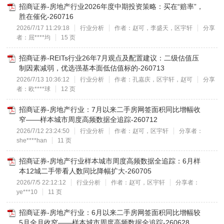
招商证券-房地产行业2026年度中期投资策略：买在“赔率”，
胜在催化-260716
2026/7/17 11:29:18
行业分析
作者：赵可，李盛天，区宇轩
分享
者：屈****均
15 页
招商证券-REITs行业26年7月观点及配置建议：二级估值压
制因素减弱，优选强基本面低估值标的-260713
2026/7/13 10:36:12
行业分析
作者：孔嘉庆，区宇轩，赵可
分享
者：欧****球
12 页
招商证券-房地产行业：7月以来二手房网签面积同比增幅收
窄——样本城市周度高频数据全追踪-260712
2026/7/12 23:24:50
行业分析
作者：赵可，区宇轩
分享者：
she****han
11 页
招商证券-房地产行业样本城市周度高频数据全追踪：6月样
本12城二手带看人数同比降幅扩大-260705
2026/7/5 22:12:12
行业分析
作者：赵可，区宇轩
分享者：
ye***10
11 页
招商证券-房地产行业：6月以来二手房网签面积同比增幅较
5月全月收窄——样本城市周度高频数据全追踪-260628