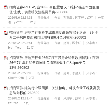
招商证券-REITs行业26年8月配置建议：维持“强基本面低估
值”主线，供应端关注挂网节奏-260806
2026/8/6 22:34:33
行业分析
作者：孔嘉庆，区宇轩，赵可
分享
者：ya***85
12 页
招商证券-房地产行业样本城市周度高频数据全追踪：7月全
月二手房网签面积同比增幅较6月全月收窄-260802
2026/8/2 22:23:51
行业分析
作者：赵可，区宇轩
分享者：
blu****ere
11 页
招商证券-房地产行业26年7月百强房企销售数据解读：百强
26年7月单月销售额同比负增速较6月扩大1pct至负
13%-260802
2026/8/2 22:22:05
行业分析
作者：赵可，李盛天
分享者：
Che****968
2 页
招商证券-建筑行业双周报：关注核电、科技专业工程及高股
息防御标的-260802
2026/8/2 12:21:44
行业分析
作者：卢思宇，赵可
分享者：
zh***hs
7 页