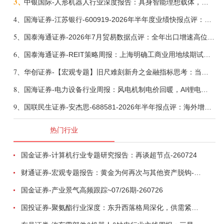
3、
中银国际-人形机器人行业深度报告：具身智能理想载体，奇点渐至未来可期-260808
4、
国海证券-江苏银行-600919-2026年半年度业绩快报点评：营收加速增长，风险抵补能力充足-260807
5、
国泰海通证券-2026年7月贸易数据点评：全年出口增速高位或已现-260807
6、
国泰海通证券-REIT策略周报：上海明确工商业用地续期试行框架-260808
7、
华创证券-【宏观专题】旧尺难刻新舟之金融指标思考：当存款搬家遇到弱债务增长-260807
8、
国海证券-电力设备行业周报：风电机制电价回暖，AI锂电全链维持高景气-260808
9、
国联民生证券-安杰思-688581-2026年半年报点评：海外增长态势延续，国内政策影响短期承压-260809
热门行业
国金证券-计算机行业专题研究报告：再谈超节点-260724
财通证券-宏观专题报告：黄金为何再次与其他资产脱钩-260726
国金证券-产业景气高频跟踪~07/26期-260726
国投证券-聚氨酯行业深度：东升西落格局深化，供需紧平衡驱动盈利修复-260804