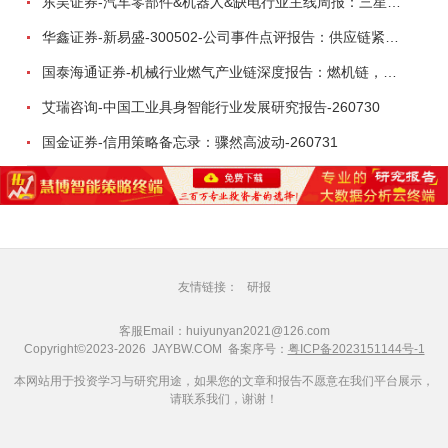
东吴证券-汽车零部件&机器人&缺电行业主线周报：三星电子设立RX机器人事业部，GEV披露二季度业绩及扩产计划-260726
华鑫证券-新易盛-300502-公司事件点评报告：供应链紧张逐步缓解，订单交付快速增长-260724
国泰海通证券-机械行业燃气产业链深度报告：燃机链，受益数据中心与能源转型，供需错配下国产厂商迎全球性机遇-260728
艾瑞咨询-中国工业具身智能行业发展研究报告-260730
国金证券-信用策略备忘录：骤然高波动-260731
友情链接：
研报
客服Email：huiyunyan2021@126.com
Copyright©2023-2026 JAYBW.COM 备案序号：
粤ICP备2023151144号-1
本网站用于投资学习与研究用途，如果您的文章和报告不愿意在我们平台展示，
请联系我们，谢谢！