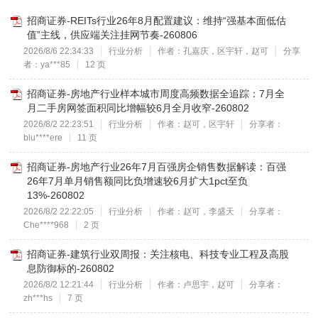
招商证券-REITs行业26年8月配置建议：维持“强基本面低估
值”主线，供应端关注挂网节奏-260806
2026/8/6 22:34:33
行业分析
作者：孔嘉庆，区宇轩，赵可
分享
者：ya***85
12 页
招商证券-房地产行业样本城市周度高频数据全追踪：7月全
月二手房网签面积同比增幅较6月全月收窄-260802
2026/8/2 22:23:51
行业分析
作者：赵可，区宇轩
分享者：
blu****ere
11 页
招商证券-房地产行业26年7月百强房企销售数据解读：百强
26年7月单月销售额同比负增速较6月扩大1pct至负
13%-260802
2026/8/2 22:22:05
行业分析
作者：赵可，李盛天
分享者：
Che****968
2 页
招商证券-建筑行业双周报：关注核电、科技专业工程及高股
息防御标的-260802
2026/8/2 12:21:44
行业分析
作者：卢思宇，赵可
分享者：
zh***hs
7 页