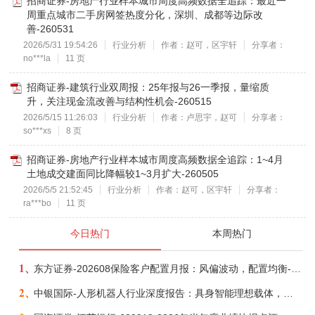
招商证券-房地产行业样本城市周度高频数据全追踪：最近一
周重点城市二手房网签热度分化，深圳、成都等边际改
善-260531
2026/5/31 19:54:26
行业分析
作者：赵可，区宇轩
分享者：
no***la
11 页
招商证券-建筑行业双周报：25年报与26一季报，量缩质
升，关注现金流改善与结构性机会-260515
2026/5/15 11:26:03
行业分析
作者：卢思宇，赵可
分享者：
so***xs
8 页
招商证券-房地产行业样本城市周度高频数据全追踪：1~4月
土地成交建面同比降幅较1~3月扩大-260505
2026/5/5 21:52:45
行业分析
作者：赵可，区宇轩
分享者：
ra***bo
11 页
今日热门
本周热门
1、
东方证券-202608保险客户配置月报：风偏波动，配置均衡-260807
2、
中银国际-人形机器人行业深度报告：具身智能理想载体，奇点渐至未来可期-260808