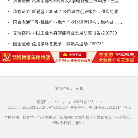
东吴证券-汽车零部件&机器人&缺电行业主线周报：三星电子设立RX机器人事业部，GEV披露二季度业绩及扩产计划-260726
华鑫证券-新易盛-300502-公司事件点评报告：供应链紧张逐步缓解，订单交付快速增长-260724
国泰海通证券-机械行业燃气产业链深度报告：燃机链，受益数据中心与能源转型，供需错配下国产厂商迎全球性机遇-260728
艾瑞咨询-中国工业具身智能行业发展研究报告-260730
国金证券-信用策略备忘录：骤然高波动-260731
友情链接：
研报
客服Email：huiyunyan2021@126.com
Copyright©2023-2026 JAYBW.COM 备案序号：
粤ICP备2023151144号-1
本网站用于投资学习与研究用途，如果您的文章和报告不愿意在我们平台展示，
请联系我们，谢谢！