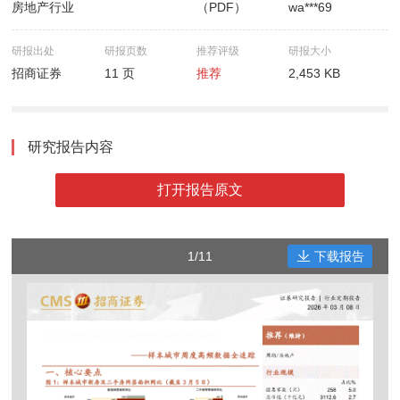
房地产行业
（PDF）
wa***69
研报出处
研报页数
推荐评级
研报大小
招商证券
11 页
推荐
2,453 KB
研究报告内容
打开报告原文
1/11
下载报告