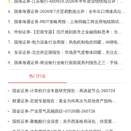
3、
国海证券-江苏银行-600919-2026年半年度业绩快报点评：营收加速增长，风险抵补能力充足-260807
4、
国泰海通证券-2026年7月贸易数据点评：全年出口增速高位或已现-260807
5、
国泰海通证券-REIT策略周报：上海明确工商业用地续期试行框架-260808
6、
华创证券-【宏观专题】旧尺难刻新舟之金融指标思考：当存款搬家遇到弱债务增长-260807
7、
国海证券-电力设备行业周报：风电机制电价回暖，AI锂电全链维持高景气-260808
8、
东吴证券-北交所定期报告：市场景气度整体回暖，关注左侧窗口机会-260808
9、
国泰海通证券-商业银行业银行面面观系列报告之三：手续费收入，轻资本布局再发力-260808
热门行业
国金证券-计算机行业专题研究报告：再谈超节点-260724
财通证券-宏观专题报告：黄金为何再次与其他资产脱钩-260726
国金证券-产业景气高频跟踪~07/26期-260726
国投证券-聚氨酯行业深度：东升西落格局深化，供需紧平衡驱动盈利修复-260804