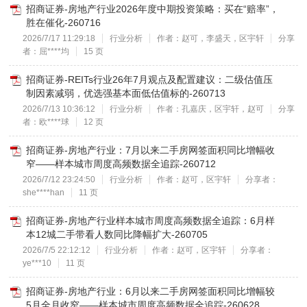
招商证券-房地产行业2026年度中期投资策略：买在“赔率”，
胜在催化-260716
2026/7/17 11:29:18
行业分析
作者：赵可，李盛天，区宇轩
分享
者：屈****均
15 页
招商证券-REITs行业26年7月观点及配置建议：二级估值压
制因素减弱，优选强基本面低估值标的-260713
2026/7/13 10:36:12
行业分析
作者：孔嘉庆，区宇轩，赵可
分享
者：欧****球
12 页
招商证券-房地产行业：7月以来二手房网签面积同比增幅收
窄——样本城市周度高频数据全追踪-260712
2026/7/12 23:24:50
行业分析
作者：赵可，区宇轩
分享者：
she****han
11 页
招商证券-房地产行业样本城市周度高频数据全追踪：6月样
本12城二手带看人数同比降幅扩大-260705
2026/7/5 22:12:12
行业分析
作者：赵可，区宇轩
分享者：
ye***10
11 页
招商证券-房地产行业：6月以来二手房网签面积同比增幅较
5月全月收窄——样本城市周度高频数据全追踪-260628