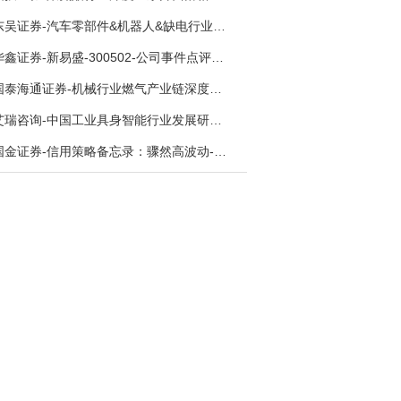
东吴证券-汽车零部件&机器人&缺电行业主线周报：三星电子设立RX机器人事业部，GEV披露二季度业绩及扩产计划-260726
华鑫证券-新易盛-300502-公司事件点评报告：供应链紧张逐步缓解，订单交付快速增长-260724
国泰海通证券-机械行业燃气产业链深度报告：燃机链，受益数据中心与能源转型，供需错配下国产厂商迎全球性机遇-260728
艾瑞咨询-中国工业具身智能行业发展研究报告-260730
国金证券-信用策略备忘录：骤然高波动-260731