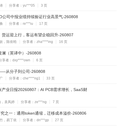
涛
分享者：yu***05
3 页
公司中报业绩持续验证行业高景气-260808
焕
分享者：re***iu
17 页
货运迎上行，客运有望企稳回升-260807
钦，陈依晗
分享者：zha****ing
16 页
（英译中）-260808
分享者：dxy****own
6 页
从分子到公司-260808
广
分享者：che****ng1
33 页
日报20260807：AI PCB需求增长，SaaS财
弛，袁凤婷
分享者：ze***ng
7 页
究之一：通用token通缩，迁移成本溢价-260806
竹，易丁依
分享者：dn***gp
27 页