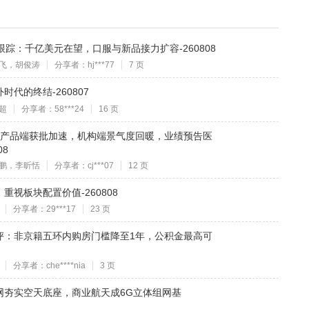
跟踪：千亿美元在望，口服与新品接力扩容-260808
飞，胡俊涛
分享者：hj***77
7 页
代的终结-260807
超
分享者：58***24
16 页
美产品端获批加速，机构端景气度回暖，业绩预告医
08
鹏，李昕恬
分享者：cj***07
12 页
视板块配置价值-260808
分享者：29***17
23 页
评：非京籍五环内购房门槛降至1年，公积金最高可
分享者：che****nia
3 页
网夯实空天底座，商业航天成6G立体组网基