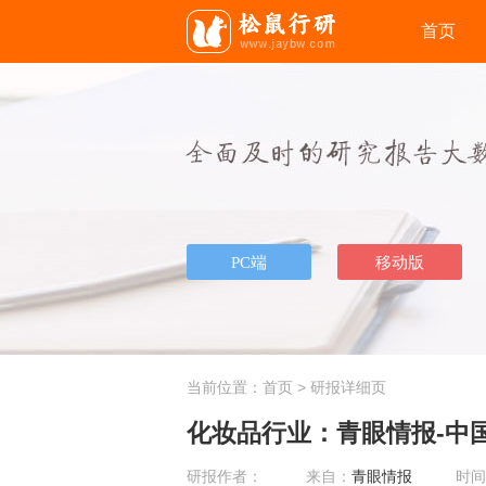
首页
当前位置：
首页
> 研报详细页
化妆品行业：青眼情报-中国
研报作者：
来自：
青眼情报
时间