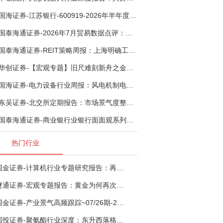
国海证券-江苏银行-600919-2026年半年度业绩快报点评：营收加速增长，风险抵补能力充足-260807
国泰海通证券-2026年7月贸易数据点评：全年出口增速高位或已现-260807
国泰海通证券-REIT策略周报：上海明确工商业用地续期试行框架-260808
华创证券-【宏观专题】旧尺难刻新舟之金融指标思考：当存款搬家遇到弱债务增长-260807
国海证券-电力设备行业周报：风电机制电价回暖，AI锂电全链维持高景气-260808
东吴证券-北交所定期报告：市场景气度整体回暖，关注左侧窗口机会-260808
国泰海通证券-商业银行业银行面面观系列报告之三：手续费收入，轻资本布局再发力-260808
热门行业
国金证券-计算机行业专题研究报告：再谈超节点-260724
财通证券-宏观专题报告：黄金为何再次与其他资产脱钩-260726
国金证券-产业景气高频跟踪~07/26期-260726
国投证券-聚氨酯行业深度：东升西落格局深化，供需紧平衡驱动盈利修复-260804