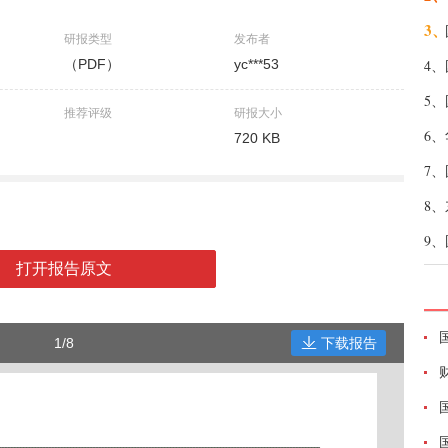
3、
研报类型
发布者
（PDF）
yc***53
4、
5、
推荐评级
研报大小
6、
720 KB
7、
8、
9、
打开报告原文
1/8
下载报告